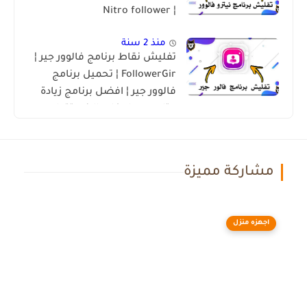
¦ Nitro follower
منذ 2 سنة
تفليش نقاط برنامج فالوور جير ¦
FollowerGir ¦ تحميل برنامج
فالوور جير ¦ افضل برنامج زيادة
متابعين ولايكات الانستقرام
2023 🔥😍
مشاركة مميزة
اجهزه منزل