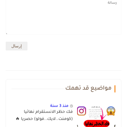
مواضيع قد تهمك
منذ 3 سنة
فك حظر الانستقرام نهائيا
(كومنت..لايك..فولو) حصريا 🔥