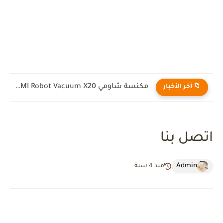
مكنسة شاومي X20 max ¦ XIAOMI Robot Vacuum X20...
📁 آخر الأخبار
اتصل بنا
Admin
منذ 4 سنة